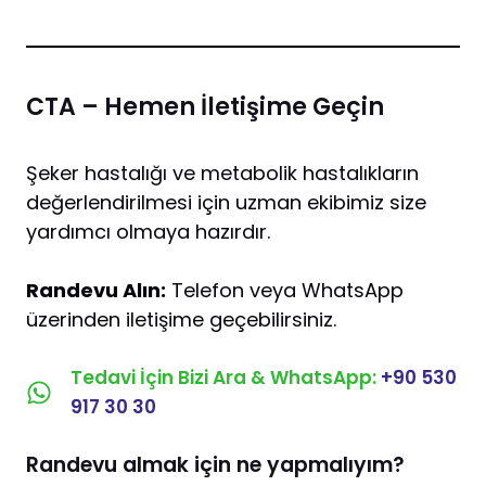
CTA – Hemen İletişime Geçin
Şeker hastalığı ve metabolik hastalıkların
değerlendirilmesi için uzman ekibimiz size
yardımcı olmaya hazırdır.
Randevu Alın:
Telefon veya WhatsApp
üzerinden iletişime geçebilirsiniz.
Tedavi İçin Bizi Ara & WhatsApp:
+90 530
917 30 30
Randevu almak için ne yapmalıyım?