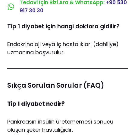
Tedavi İçin Bizi Ara & WhatsApp:
+90 530
917 30 30
Tip 1 diyabet için hangi doktora gidilir?
Endokrinoloji veya iç hastalıkları (dahiliye)
uzmanına başvurulur.
Sıkça Sorulan Sorular (FAQ)
Tip 1 diyabet nedir?
Pankreasın insülin üretememesi sonucu
oluşan şeker hastalığıdır.