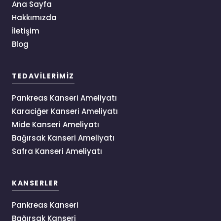
Ana Sayfa
Hakkımızda
İletişim
Blog
TEDAVILERIMIZ
Pankreas Kanseri Ameliyatı
Karaciğer Kanseri Ameliyatı
Mide Kanseri Ameliyatı
Bağırsak Kanseri Ameliyatı
Safra Kanseri Ameliyatı
KANSERLER
Pankreas Kanseri
Bağırsak Kanseri