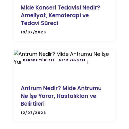
Mide Kanseri Tedavisi Nedir?
Ameliyat, Kemoterapi ve
Tedavi Süreci
13/07/2026
KANSER TÜRLERI
MIDE KANSERI
Antrum Nedir? Mide Antrumu
Ne İşe Yarar, Hastalıkları ve
Belirtileri
12/07/2026