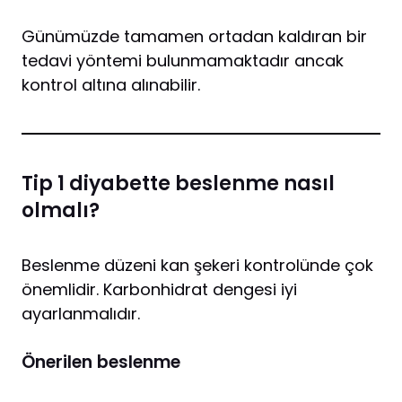
Günümüzde tamamen ortadan kaldıran bir
tedavi yöntemi bulunmamaktadır ancak
kontrol altına alınabilir.
Tip 1 diyabette beslenme nasıl
olmalı?
Beslenme düzeni kan şekeri kontrolünde çok
önemlidir. Karbonhidrat dengesi iyi
ayarlanmalıdır.
Önerilen beslenme