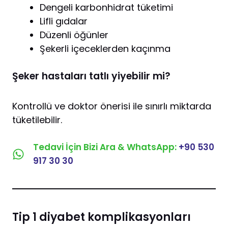
Dengeli karbonhidrat tüketimi
Lifli gıdalar
Düzenli öğünler
Şekerli içeceklerden kaçınma
Şeker hastaları tatlı yiyebilir mi?
Kontrollü ve doktor önerisi ile sınırlı miktarda
tüketilebilir.
Tedavi İçin Bizi Ara & WhatsApp:
+90 530
917 30 30
Tip 1 diyabet komplikasyonları