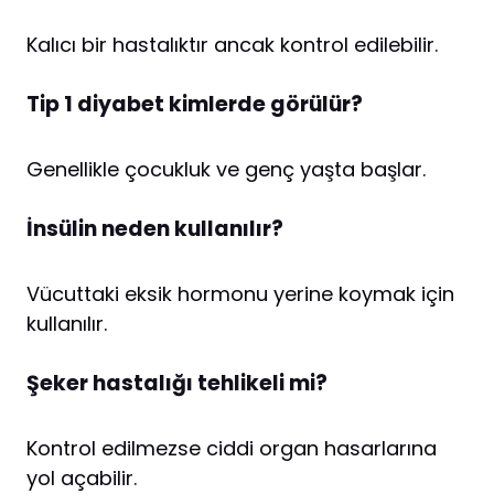
Kalıcı bir hastalıktır ancak kontrol edilebilir.
Tip 1 diyabet kimlerde görülür?
Genellikle çocukluk ve genç yaşta başlar.
İnsülin neden kullanılır?
Vücuttaki eksik hormonu yerine koymak için
kullanılır.
Şeker hastalığı tehlikeli mi?
Kontrol edilmezse ciddi organ hasarlarına
yol açabilir.