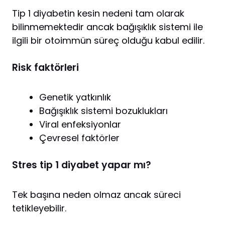
Tip 1 diyabetin kesin nedeni tam olarak
bilinmemektedir ancak bağışıklık sistemi ile
ilgili bir otoimmün süreç olduğu kabul edilir.
Risk faktörleri
Genetik yatkınlık
Bağışıklık sistemi bozuklukları
Viral enfeksiyonlar
Çevresel faktörler
Stres tip 1 diyabet yapar mı?
Tek başına neden olmaz ancak süreci
tetikleyebilir.