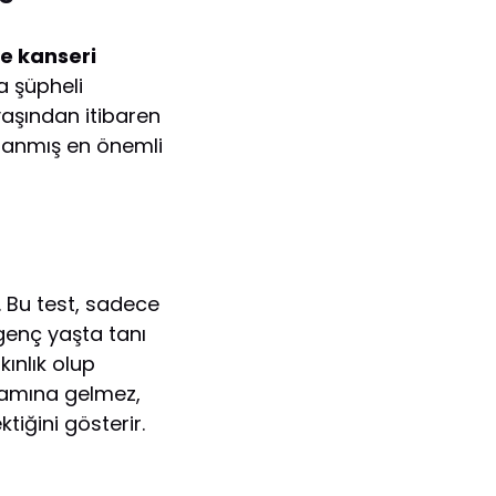
 kanseri
a şüpheli
yaşından itibaren
tlanmış en önemli
. Bu test, sadece
genç yaşta tanı
tkınlık olup
nlamına gelmez,
iğini gösterir.