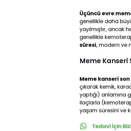
Üçüncü evre meme
genellikle daha büyü
yayılmıştır, ancak 
genellikle kemoterap
süresi
, modern ve m
Meme Kanseri S
Meme kanseri son
çıkarak kemik, kara
yaptığı) anlamına 
ilaçlarla (kemoterap
yaşam süresini ve kal
Tedavi İçin Bi