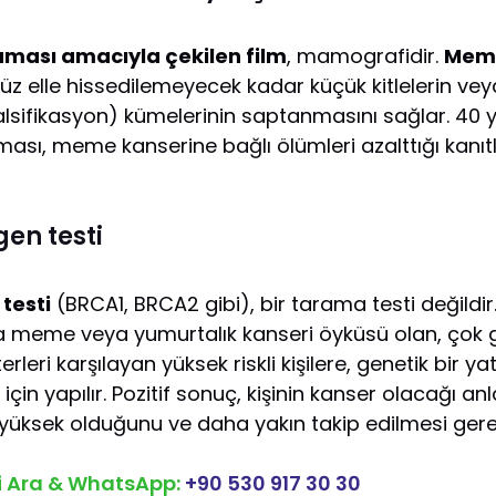
ması amacıyla çekilen film
, mamografidir.
Meme
nüz elle hissedilemeyecek kadar küçük kitlelerin vey
lsifikasyon) kümelerinin saptanmasını sağlar. 40 
lması, meme kanserine bağlı ölümleri azalttığı kanı
en testi
testi
(BRCA1, BRCA2 gibi), bir tarama testi değildir
a meme veya yumurtalık kanseri öyküsü olan, çok 
terleri karşılayan yüksek riskli kişilere, genetik bir ya
çin yapılır. Pozitif sonuç, kişinin kanser olacağı a
yüksek olduğunu ve daha yakın takip edilmesi gerekt
zi Ara & WhatsApp:
+90 530 917 30 30