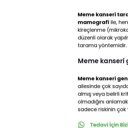
Meme kanseri tara
mamografi
ile, he
kireçlenme (mikroka
düzenli olarak yapı
tarama yöntemidir.
Meme kanseri g
Meme kanseri gen 
ailesinde çok sayıd
almış veya belirli kri
olmadığını anlamak i
sadece riskinin çok 
Tedavi İçin Bi