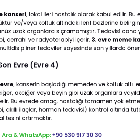
 kanseri
, lokal ileri hastalık olarak kabul edilir. B
ktür ve/veya koltuk altındaki lenf bezlerine belirgin
henüz uzak organlara sıçramamıştır. Tedavisi daha
i, cerrahi ve radyoterapiyi içerir.
3. evre meme k
ultidisipliner tedaviler sayesinde son yıllarda önem
on Evre (Evre 4)
 evre
, kanserin başladığı memeden ve koltuk altı le
ciğer, akciğer veya beyin gibi uzak organlara yayıl
gelir. Bu evrede amaç, hastalığı tamamen yok etm
i, akıllı ilaçlar, hormon tedavisi) kontrol altında tu
itesini artırmaktır.
zi Ara & WhatsApp:
+90 530 917 30 30