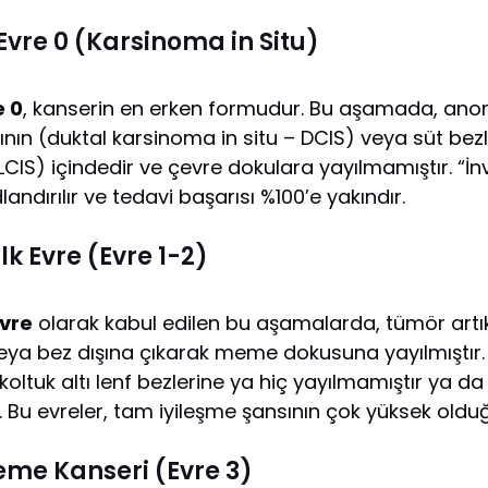
vre 0 (Karsinoma in Situ)
e 0
, kanserin en erken formudur. Bu aşamada, ano
nın (duktal karsinoma in situ – DCIS) veya süt bezl
LCIS) içindedir ve çevre dokulara yayılmamıştır. “İ
andırılır ve tedavi başarısı %100’e yakındır.
k Evre (Evre 1-2)
evre
olarak kabul edilen bu aşamalarda, tümör artık
veya bez dışına çıkarak meme dokusuna yayılmıştır.
oltuk altı lenf bezlerine ya hiç yayılmamıştır ya d
. Bu evreler, tam iyileşme şansının çok yüksek old
me Kanseri (Evre 3)