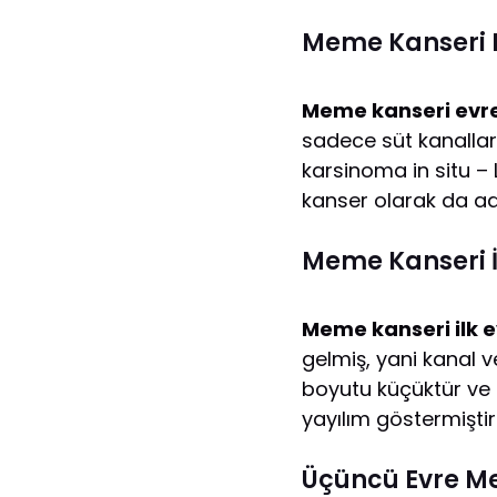
Meme Kanseri E
Meme kanseri evr
sadece süt kanalları
karsinoma in situ – 
kanser olarak da adl
Meme Kanseri İl
Meme kanseri ilk 
gelmiş, yani kanal 
boyutu küçüktür ve k
yayılım göstermiştir
Üçüncü Evre Me