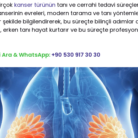
irçok
kanser türünün
tanı ve cerrahi tedavi süreçler
erinin evreleri, modern tarama ve tanı yöntemler
ir şekilde bilgilendirerek, bu süreçte bilinçli adımla
 erken tanı hayat kurtarır ve bu süreçte profesyon
zi Ara & WhatsApp:
+90 530 917 30 30