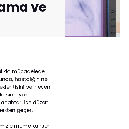
rama ve
talıkla mücadelede
unda, hastalığın ne
klentisini belirleyen
 sınırlıyken
 anahtarı ise düzenli
mekten geçer.
übemizle meme kanseri