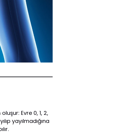
şur: Evre 0, 1, 2,
ayılıp yayılmadığına
lır.