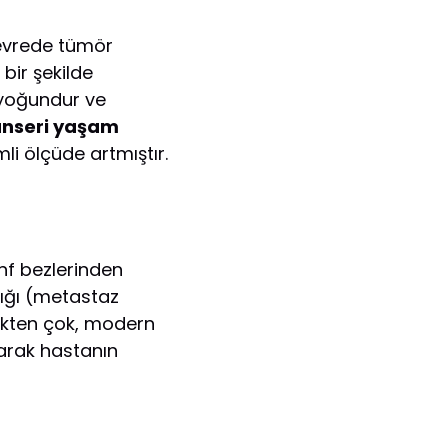
u evrede tümör
 bir şekilde
 yoğundur ve
anseri yaşam
li ölçüde artmıştır.
nf bezlerinden
dığı (metastaz
ekten çok, modern
tarak hastanın