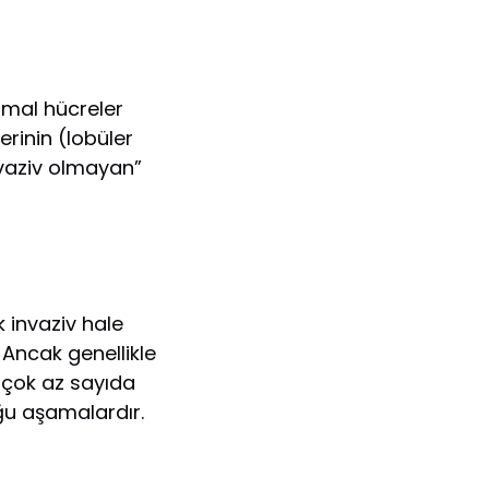
rmal hücreler
erinin (lobüler
nvaziv olmayan”
 invaziv hale
 Ancak genellikle
a çok az sayıda
uğu aşamalardır.