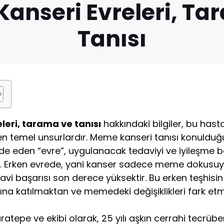
anseri Evreleri, Ta
Tanısı
leri, tarama ve tanısı
hakkındaki bilgiler, bu has
 en temel unsurlardır. Meme kanseri tanısı konulduğ
fade eden “evre”, uygulanacak tedaviyi ve iyileşme be
. Erken evrede, yani kanser sadece meme dokusuyla
vi başarısı son derece yüksektir. Bu erken teşhisin
a katılmaktan ve memedeki değişiklikleri fark et
ratepe ve ekibi olarak, 25 yılı aşkın cerrahi tecr