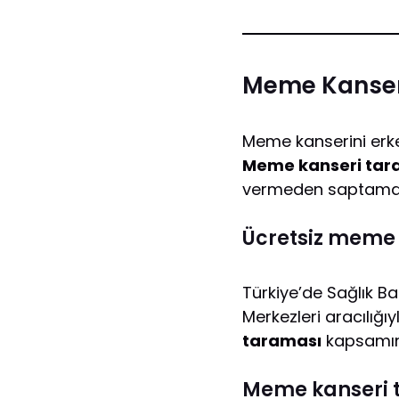
Meme Kanseri
Meme kanserini erke
Meme kanseri tar
vermeden saptamay
Ücretsiz meme
Türkiye’de Sağlık Ba
Merkezleri aracılığı
taraması
kapsamın
Meme kanseri 