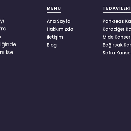
MENU
TEDAVILER
yi
Ana Sayfa
Pankreas Ka
fra
Hakkımızda
Karaciğer Ka
n
İletişim
Mide Kanseri
niğinde
Blog
Bağırsak Kan
nı ise
Safra Kanser