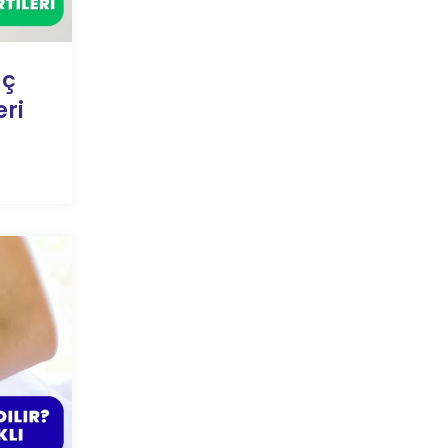
aç
eri