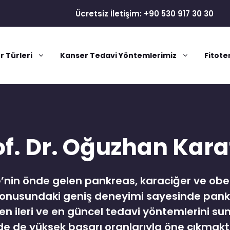
Ücretsiz İletişim: +90 530 917 30 30
r Türleri
Kanser Tedavi Yöntemlerimiz
Fitote
of. Dr. Oğuzhan Kar
’nin önde gelen pankreas, karaciğer ve obez
konusundaki geniş deneyimi sayesinde pank
 en ileri ve en güncel tedavi yöntemlerini su
nde de yüksek başarı oranlarıyla öne çıkmak