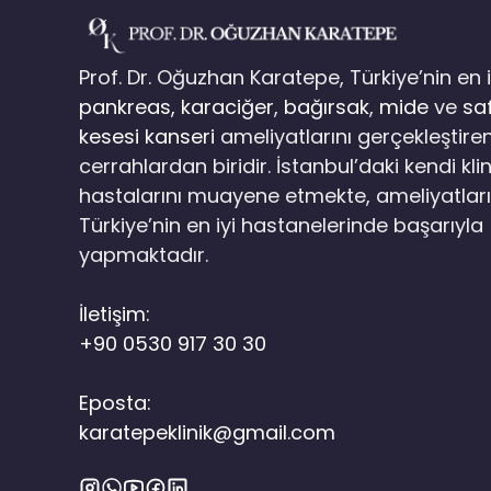
Prof. Dr. Oğuzhan Karatepe, Türkiye’nin en i
pankreas,
karaciğer
,
bağırsak
,
mide
ve
sa
kesesi kanseri
ameliyatlarını gerçekleştire
cerrahlardan biridir. İstanbul’daki kendi kli
hastalarını muayene etmekte, ameliyatları
Türkiye’nin en iyi hastanelerinde başarıyla
yapmaktadır.
İletişim:
+90 0530 917 30 30
Eposta:
karatepeklinik@gmail.com