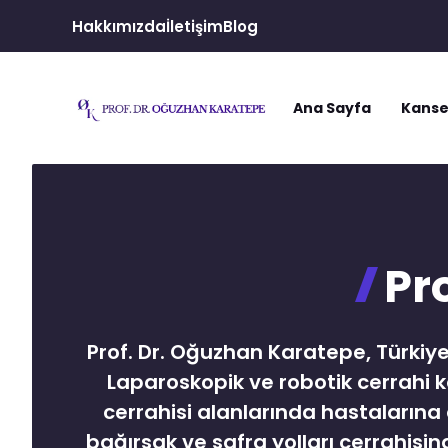
İçeriğe
Hakkımızda
İletişim
Blog
atla
Ana Sayfa
Kanse
Pr
Prof. Dr. Oğuzhan Karatepe, Türkiye
Laparoskopik ve robotik cerrahi 
cerrahisi alanlarında hastalarına
bağırsak ve safra yolları cerrahisi